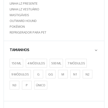
LINHA LZ PRESENTE
LINHA LZ VESTUÁRIO
MASTIGÁVEIS
OUTWARD HOUND
POKÉMON
REFRIGERADOR PARA PET
TAMANHOS
150 ML
4 MÓDULOS
500 ML
7 MÓDULOS
9 MÓDULOS
G
GG
M
N1
N2
N3
P
ÚNICO